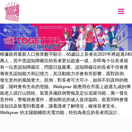
Togg
根據政府最新人口推算數字顯示，65歲以上長者在2031年將超過240
萬人，其中患認知障礙症的長者更佔超過一成，亦即每十位長者就
有一位患認知障礙症，問題日益嚴重。認知障礙症的長者不但會逐
漸喪失認知能力和記憶力，其活動能力亦會有所影響，面對跌倒、
發生意外的風險更大。跌倒，對長者可大可小，如得不到及時的救
援，隨時會有生命的危險。Walkpner 能應用在市面上超過九成的傳
統老人或行山拐杖。裝置具備跌倒警報及定位追蹤功能，萬一發生
意外時，警報就會運作，通知附近的途人提供協助。裝置同時會發
送短訊及致電到看護者，讓看護者了解情況，確保長者安全。
Walkpner 的太陽能輔助充電功能，特別為善忘的長者而設計。