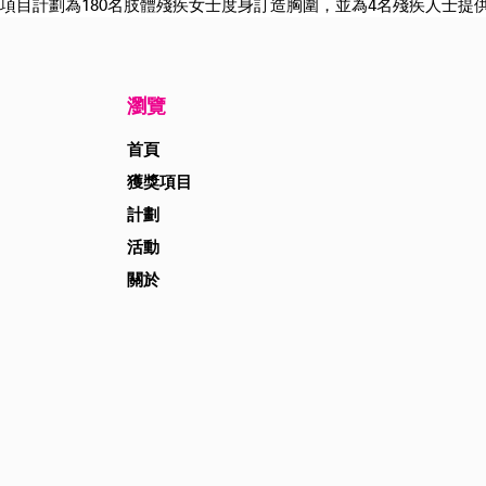
項目計劃為180名肢體殘疾女士度身訂造胸圍，並為4名殘疾人士提
瀏覽
首頁
獲獎項目
計劃
活動
關於