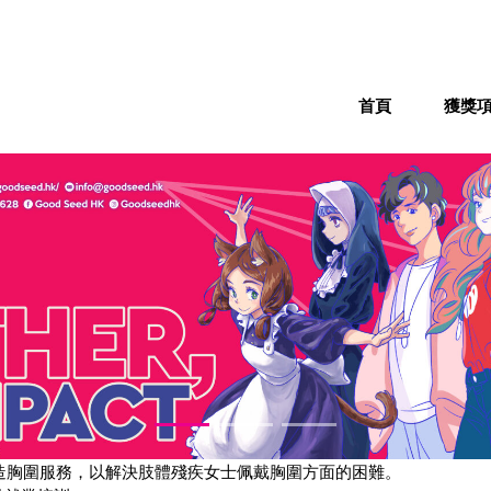
首頁
獲獎
造胸圍服務，以解決肢體殘疾女士佩戴胸圍方面的困難。