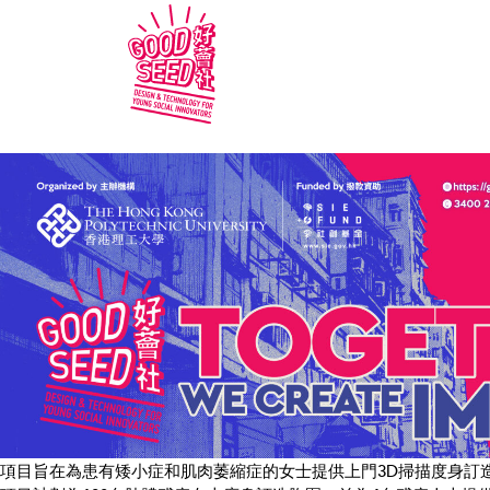
項目旨在為患有矮小症和肌肉萎縮症的女士提供上門3D掃描度身訂