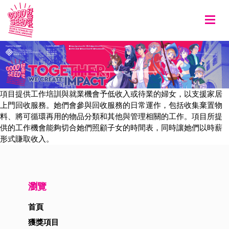
Togg
項目提供工作培訓與就業機會予低收入或待業的婦女，以支援家居
上門回收服務。她們會參與回收服務的日常運作，包括收集棄置物
料、將可循環再用的物品分類和其他與管理相關的工作。項目所提
供的工作機會能夠切合她們照顧子女的時間表，同時讓她們以時薪
形式賺取收入。
瀏覽
首頁
獲獎項目