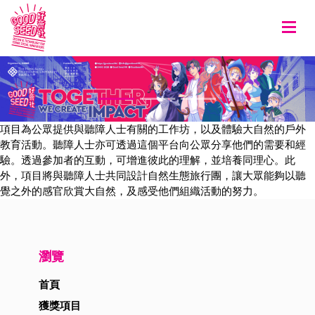
Togg
項目為公眾提供與聽障人士有關的工作坊，以及體驗大自然的戶外
教育活動。聽障人士亦可透過這個平台向公眾分享他們的需要和經
驗。透過參加者的互動，可增進彼此的理解，並培養同理心。此
外，項目將與聽障人士共同設計自然生態旅行團，讓大眾能夠以聽
覺之外的感官欣賞大自然，及感受他們組織活動的努力。
瀏覽
首頁
獲獎項目