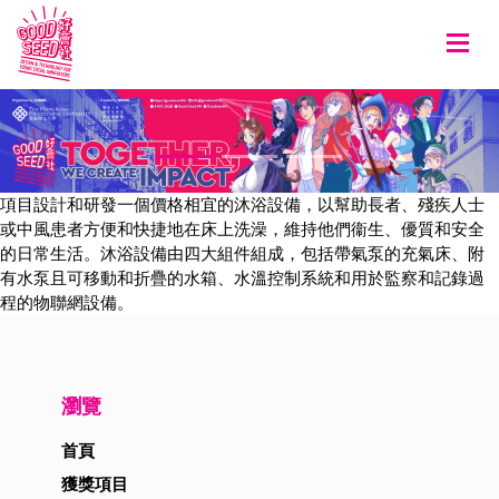
Togg
項目設計和研發一個價格相宜的沐浴設備，以幫助長者、殘疾人士
或中風患者方便和快捷地在床上洗澡，維持他們衞生、優質和安全
的日常生活。沐浴設備由四大組件組成，包括帶氣泵的充氣床、附
有水泵且可移動和折疊的水箱、水溫控制系統和用於監察和記錄過
程的物聯網設備。
瀏覽
首頁
獲獎項目