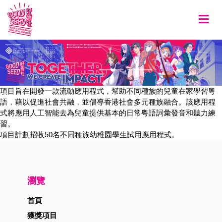
Togg
項目旨在開發一款流動應用程式，幫助不同種族的兒童在家學習粵
語，藉以促進社會共融，並倡導香港社會多元種族融合。該應用程
式將應用人工智能去為兒童提供基本的日常粵語詞彙發音和聽力練
習。
項目計劃招收50名不同種族幼稚園學生試用應用程式。
瀏覽
首頁
獲獎項目