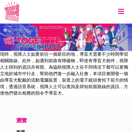
Togg
現時，視障人士如要前往一個新目的地，導盲犬需要不少時間學習
相關路線。此外，如遇到前路有障礙物，即使有導盲犬相伴，視障
人士得到的資訊亦有限。為協助視障人士在不同情況下都可以更獨
立地於城市中行走，幫助他們進一步融入社會，本項目會開發一個
由導盲犬配戴的流動電腦裝置，裝置上的電子鏡頭會拍下前方的情
境，透過語音系統，視障人士可以查詢及得知前面路線的資訊，方
便他們發出相應的指令予導盲犬。
瀏覽