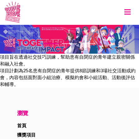
Togg
項目旨在透過社交技巧訓練，幫助患有自閉症的青年建立親密關係
和融入社會。
項目計劃為25名患有自閉症的青年提供8節訓練和3場社交活動或約
會，內容包括面對面小組治療、模擬約會和小組活動、活動後評估
和輔導。
瀏覽
首頁
獲獎項目