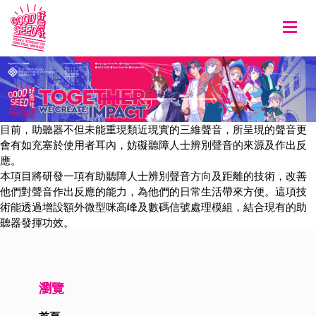
Togg
目前，助聽器不但未能重現類近現實的三維聲音，所呈現的聲音更
會有如充塞於使用者耳內，妨礙聽障人士辨別聲音的來源及作出反
應。
本項目將研發一項有助聽障人士辨別聲音方向及距離的技術，改善
他們對聲音作出反應的能力，為他們的日常生活帶來方便。這項技
術能透過增設額外微型咪高峰及數碼信號處理模組，結合現有的助
聽器發揮功效。
瀏覽