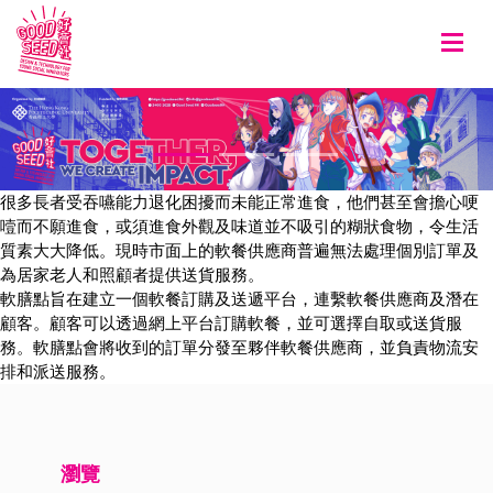
Togg
很多長者受吞嚥能力退化困擾而未能正常進食，他們甚至會擔心哽
噎而不願進食，或須進食外觀及味道並不吸引的糊狀食物，令生活
質素大大降低。現時市面上的軟餐供應商普遍無法處理個別訂單及
為居家老人和照顧者提供送貨服務。
軟膳點旨在建立一個軟餐訂購及送遞平台，連繫軟餐供應商及潛在
顧客。顧客可以透過網上平台訂購軟餐，並可選擇自取或送貨服
務。軟膳點會將收到的訂單分發至夥伴軟餐供應商，並負責物流安
排和派送服務。
瀏覽