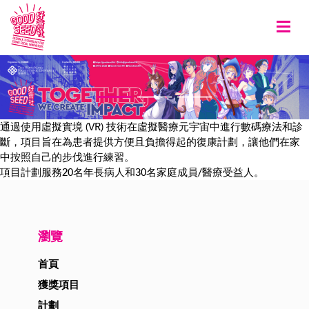
Togg
通過使用虛擬實境 (VR) 技術在虛擬醫療元宇宙中進行數碼療法和診
斷，項目旨在為患者提供方便且負擔得起的復康計劃，讓他們在家
中按照自己的步伐進行練習。
項目計劃服務20名年長病人和30名家庭成員/醫療受益人。
瀏覽
首頁
獲獎項目
計劃