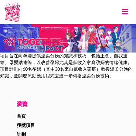
Togg
項目旨在向孕婦提供溫柔分娩的知識和技巧，包括正念、自我連
結、母嬰結連等，以改善孕婦尤其是低收入家庭孕婦的情緒健康。
項目計劃向60名孕婦（其中30名來自低收入家庭）教授溫柔分娩的
知識，並開發流動應用程式去進一步傳播溫柔分娩技術。
瀏覽
首頁
獲獎項目
計劃