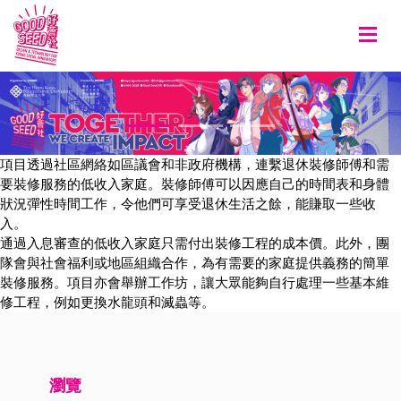
Togg
項目透過社區網絡如區議會和非政府機構，連繫退休裝修師傅和需
要裝修服務的低收入家庭。裝修師傅可以因應自己的時間表和身體
狀況彈性時間工作，令他們可享受退休生活之餘，能賺取一些收
入。
通過入息審查的低收入家庭只需付出裝修工程的成本價。此外，團
隊會與社會福利或地區組織合作，為有需要的家庭提供義務的簡單
裝修服務。項目亦會舉辦工作坊，讓大眾能夠自行處理一些基本維
修工程，例如更換水龍頭和滅蟲等。
瀏覽