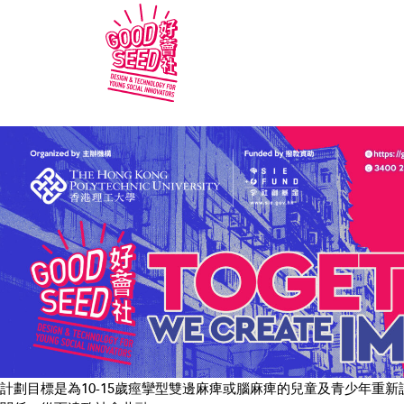
計劃目標是為10-15歲痙攣型雙邊麻痺或腦麻痺的兒童及青少年